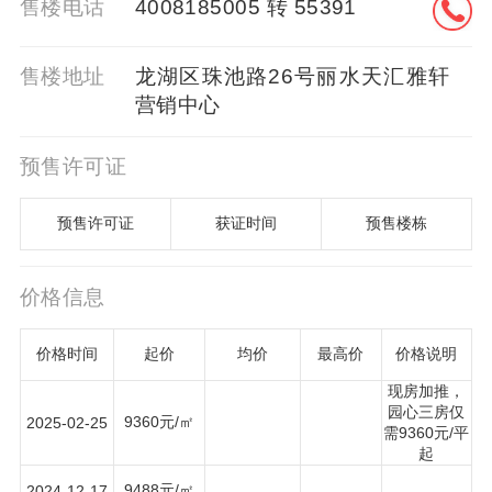
售楼电话
4008185005 转 55391
售楼地址
龙湖区珠池路26号丽水天汇雅轩
营销中心
预售许可证
预售许可证
获证时间
预售楼栋
价格信息
价格时间
起价
均价
最高价
价格说明
现房加推，
园心三房仅
9360元/㎡
2025-02-25
需9360元/平
起
9488元/㎡
2024-12-17