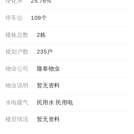
绿化率
25.76%
停车位
109个
楼栋总数
2栋
规划户数
235户
物业公司
隆泰物业
物业说明
暂⽆资料
水电暖气
民用水 民用电
楼层情况
暂⽆资料