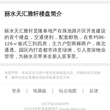
丽水天汇雅轩楼盘简介
丽水天汇雅轩是隆泰地产在珠池路片区开发建设
的首个楼盘，交通便利，配套醇熟，在售约86-
126㎡板式三到四房，主力户型两梯两户，南北
通透。园区内打造都市诗意绿洲，引入资深物业
管理，为丽水庄带来全新人居享受。
免责声明：本站旨在为用户提供更多楼盘信息，所载内容仅供参
考，最终信息以售楼处或政府备案信息为准。
登录
电脑版
站点地图
反馈
京ICP证030609号
©️2019手机凤凰网房产 ihouse.ifeng.com