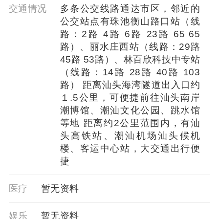
交通情况
多条公交线路通达市区，邻近的
公交站点有珠池衡山路口站（线
路：2路 4路 6路 23路 65 65
路）、丽水庄西站（线路：29路
45路 53路）、林百欣科技中专站
（线路：14路 28路 40路 103
路） 距离汕头海湾隧道出入口约
１.5公里，可便捷前往汕头南岸
潮博馆、潮汕文化公园、跳水馆
等地 距离约2公里范围内，有汕
头高铁站、潮汕机场汕头候机
楼、客运中心站，大交通出行便
捷
医疗
暂⽆资料
娱乐
暂⽆资料