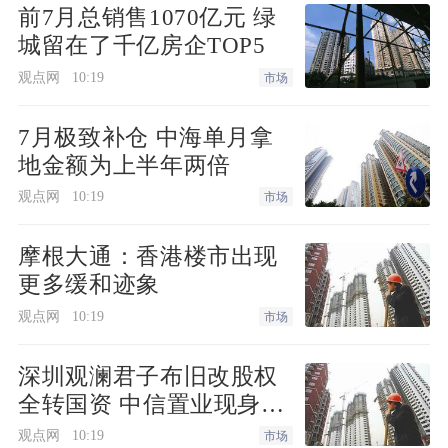
前7月总销售1070亿元 绿
城留在了千亿房企TOP5
观点网
10:19
市场
7月极致补仓 中海单月拿
地金额为上半年两倍
观点网
10:19
市场
摩根大通：香港楼市出现
更多缓和迹象
观点网
10:19
市场
深圳观澜君子布旧改股权
全转国资 中信置业现身动
工仪式
观点网
10:19
市场